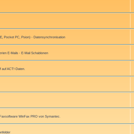
, Pocket PC, Psion) - Datensynchronisation
ien E-Mails - E-Mail Schablonen
f auf ACT!-Daten.
r Faxsoftware WinFax PRO von Symantec.
onfelder