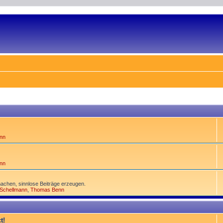
nn
nn
achen, sinnlose Beiträge erzeugen.
 Schellmann
,
Thomas Benn
t!