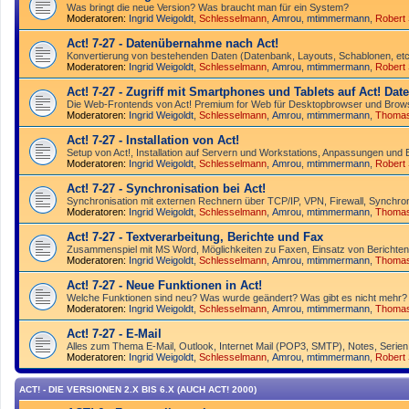
Was bringt die neue Version? Was braucht man für ein System?
Moderatoren:
Ingrid Weigoldt
,
Schlesselmann
,
Amrou
,
mtimmermann
,
Robert
Act! 7-27 - Datenübernahme nach Act!
Konvertierung von bestehenden Daten (Datenbank, Layouts, Schablonen, etc.
Moderatoren:
Ingrid Weigoldt
,
Schlesselmann
,
Amrou
,
mtimmermann
,
Robert
Act! 7-27 - Zugriff mit Smart­phones und Tablets auf Act! Da
Die Web-Frontends von Act! Premium for Web für Desktop­browser und Brows
Moderatoren:
Ingrid Weigoldt
,
Schlesselmann
,
Amrou
,
mtimmermann
,
Thoma
Act! 7-27 - Installation von Act!
Setup von Act!, Installation auf Servern und Workstations, Anpassungen und 
Moderatoren:
Ingrid Weigoldt
,
Schlesselmann
,
Amrou
,
mtimmermann
,
Robert
Act! 7-27 - Synchronisation bei Act!
Synchro­nisation mit externen Rechnern über TCP/IP, VPN, Firewall, Synchroni
Moderatoren:
Ingrid Weigoldt
,
Schlesselmann
,
Amrou
,
mtimmermann
,
Thoma
Act! 7-27 - Text­­ver­arbei­tung, Berichte und Fax
Zusammenspiel mit MS Word, Möglichkeiten zu Faxen, Einsatz von Berichten
Moderatoren:
Ingrid Weigoldt
,
Schlesselmann
,
Amrou
,
mtimmermann
,
Thoma
Act! 7-27 - Neue Funktionen in Act!
Welche Funktionen sind neu? Was wurde geändert? Was gibt es nicht mehr?
Moderatoren:
Ingrid Weigoldt
,
Schlesselmann
,
Amrou
,
mtimmermann
,
Thoma
Act! 7-27 - E-Mail
Alles zum Thema E-Mail, Outlook, Internet Mail (POP3, SMTP), Notes, Serien
Moderatoren:
Ingrid Weigoldt
,
Schlesselmann
,
Amrou
,
mtimmermann
,
Robert
ACT! - DIE VERSIONEN 2.X BIS 6.X (AUCH ACT! 2000)