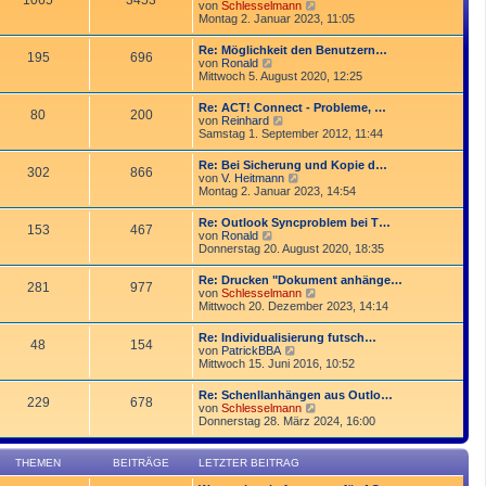
1065
3453
r
N
von
Schlesselmann
r
B
e
Montag 2. Januar 2023, 11:05
a
e
u
g
i
e
Re: Möglichkeit den Benutzern…
t
195
696
s
N
von
Ronald
r
t
e
Mittwoch 5. August 2020, 12:25
a
e
u
g
r
e
Re: ACT! Connect - Probleme, …
B
80
200
s
N
von
Reinhard
e
t
e
Samstag 1. September 2012, 11:44
i
e
u
t
r
e
r
Re: Bei Sicherung und Kopie d…
B
302
866
s
a
N
von
V. Heitmann
e
t
g
e
Montag 2. Januar 2023, 14:54
i
e
u
t
r
e
r
Re: Outlook Syncproblem bei T…
B
153
467
s
a
N
von
Ronald
e
t
g
e
Donnerstag 20. August 2020, 18:35
i
e
u
t
r
e
r
Re: Drucken "Dokument anhänge…
B
281
977
s
a
N
von
Schlesselmann
e
t
g
e
Mittwoch 20. Dezember 2023, 14:14
i
e
u
t
r
e
r
Re: Individualisierung futsch…
B
48
154
s
a
N
von
PatrickBBA
e
t
g
e
Mittwoch 15. Juni 2016, 10:52
i
e
u
t
r
e
r
Re: Schenllanhängen aus Outlo…
B
229
678
s
a
N
von
Schlesselmann
e
t
g
e
Donnerstag 28. März 2024, 16:00
i
e
u
t
r
e
r
B
s
a
THEMEN
BEITRÄGE
LETZTER BEITRAG
e
t
g
i
e