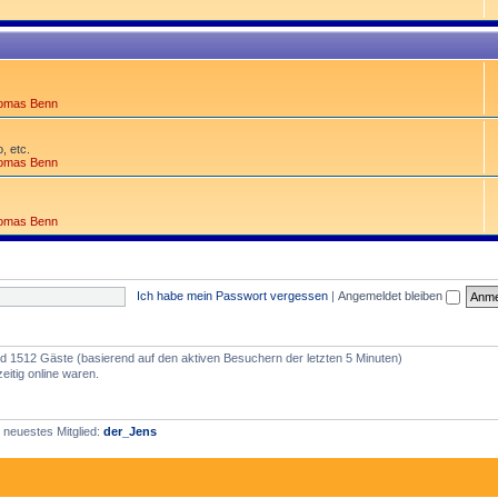
omas Benn
, etc.
omas Benn
omas Benn
Ich habe mein Passwort vergessen
|
Angemeldet bleiben
 und 1512 Gäste (basierend auf den aktiven Besuchern der letzten 5 Minuten)
itig online waren.
 neuestes Mitglied:
der_Jens