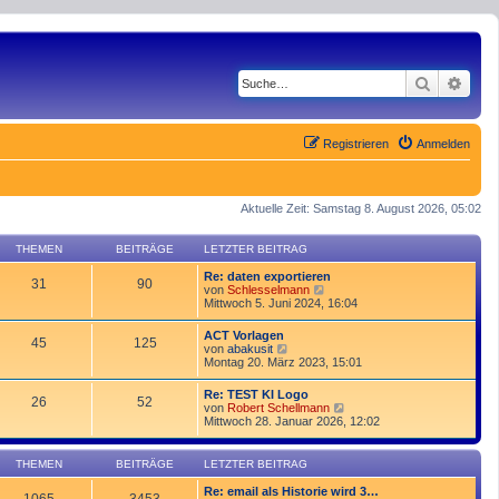
Suche
Erwe
Registrieren
Anmelden
Aktuelle Zeit: Samstag 8. August 2026, 05:02
THEMEN
BEITRÄGE
LETZTER BEITRAG
Re: daten exportieren
31
90
N
von
Schlesselmann
e
Mittwoch 5. Juni 2024, 16:04
u
e
ACT Vorlagen
45
125
s
N
von
abakusit
t
e
Montag 20. März 2023, 15:01
e
u
r
e
Re: TEST KI Logo
B
26
52
s
N
von
Robert Schellmann
e
t
e
Mittwoch 28. Januar 2026, 12:02
i
e
u
t
r
e
r
B
s
a
THEMEN
BEITRÄGE
LETZTER BEITRAG
e
t
g
i
e
Re: email als Historie wird 3…
t