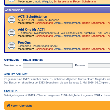
Moderatoren:
Ingrid Weigoldt
,
Schlesselmann
,
Robert Schellmann
ACTADDONS.DE
ACT!-Schnittstellen
ACT2PCK, ACT2KHK, ACTAccess
Moderatoren:
Schlesselmann
,
Amrou
,
mtimmermann
,
Robert Schellmann
,
Th
Add-Ons für ACT!
Zusätzliche Erweiterungen für ACT! wie: SchnellSuche, AutoData, 1An1, CoCo
Moderatoren:
Schlesselmann
,
Amrou
,
mtimmermann
,
Robert Schellmann
,
Th
FreeOns
kostenlose Erweiterungen für ACT!
Moderatoren:
Schlesselmann
,
Amrou
,
mtimmermann
,
Robert Schellmann
,
Th
ANMELDEN
•
REGISTRIEREN
Benutzername:
Passwort:
WER IST ONLINE?
Insgesamt sind
1517
Besucher online :: 5 sichtbare Mitglieder, 0 unsichtbare Mitglieder
Der Besucherrekord liegt bei
3353
Besuchern, die am Samstag 2. Mai 2026, 08:03 gleichze
STATISTIK
Beiträge insgesamt
19869
• Themen insgesamt
6158
• Mitglieder insgesamt
2881
• Unser
Foren-Übersicht