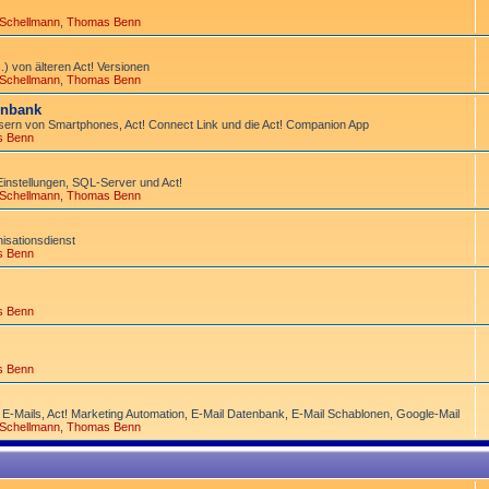
 Schellmann
,
Thomas Benn
) von älteren Act! Versionen
 Schellmann
,
Thomas Benn
tenbank
ern von Smart­phones, Act! Connect Link und die Act! Companion App
s Benn
Einstellungen, SQL-Server und Act!
 Schellmann
,
Thomas Benn
­sations­dienst
s Benn
s Benn
s Benn
 E-Mails, Act! Marketing Automation, E-Mail Datenbank, E-Mail Schablonen, Google-Mail
 Schellmann
,
Thomas Benn