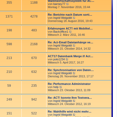
Warenwirtschaftssystem für AC…
t
355
1188
r
N
von
barney77
r
B
e
Montag 7. November 2016, 15:44
a
e
u
g
i
e
Re: Berichte nach Datum sorti…
t
1371
4278
s
N
von
Ingrid Weigoldt
r
t
e
Donnerstag 18. August 2016, 19:43
a
e
u
g
r
e
Erfahrungen ACT! mit Mobiltel…
B
198
483
s
N
von
Backoffice1
e
t
e
Mittwoch 2. März 2011, 16:46
i
e
u
t
r
e
r
Re: Act-Email Dateianhänge ve…
B
598
2168
s
a
N
von
Ingrid Weigoldt
e
t
g
e
Mittwoch 15. Oktober 2014, 14:32
i
e
u
t
r
e
r
ACT17 Datenbank Merge /// Act…
B
213
670
s
a
N
von
polo1234
e
t
g
e
Mittwoch 5. April 2017, 16:27
i
e
u
t
r
e
r
Re: Synchronisation von Daten…
B
210
632
s
a
N
von
Ingrid Weigoldt
e
t
g
e
Dienstag 26. November 2013, 17:17
i
e
u
t
r
e
r
Re: Performance Administrator
B
59
235
s
a
N
von
help
e
t
g
e
Mittwoch 23. Oktober 2013, 11:09
i
e
u
t
r
e
r
Re: ACT! konnte Ihre Textvera…
B
249
942
s
a
N
von
Ingrid Weigoldt
e
t
g
e
Mittwoch 24. Oktober 2012, 16:19
i
e
u
t
r
e
r
Re: Wahlhilfe wird nicht mehr…
B
151
522
s
a
N
von
Ingrid Weigoldt
e
t
g