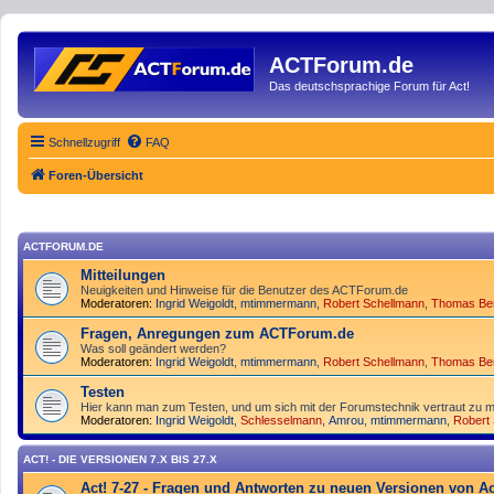
ACTForum.de
Das deutschsprachige Forum für Act!
Schnellzugriff
FAQ
Foren-Übersicht
ACTFORUM.DE
Mitteilungen
Neuigkeiten und Hinweise für die Benutzer des ACTForum.de
Moderatoren:
Ingrid Weigoldt
,
mtimmermann
,
Robert Schellmann
,
Thomas Be
Fragen, Anregungen zum ACTForum.de
Was soll geändert werden?
Moderatoren:
Ingrid Weigoldt
,
mtimmermann
,
Robert Schellmann
,
Thomas Be
Testen
Hier kann man zum Testen, und um sich mit der Forumstechnik vertraut zu m
Moderatoren:
Ingrid Weigoldt
,
Schlesselmann
,
Amrou
,
mtimmermann
,
Robert
ACT! - DIE VERSIONEN 7.X BIS 27.X
Act! 7-27 - Fragen und Antworten zu neuen Versionen von Ac