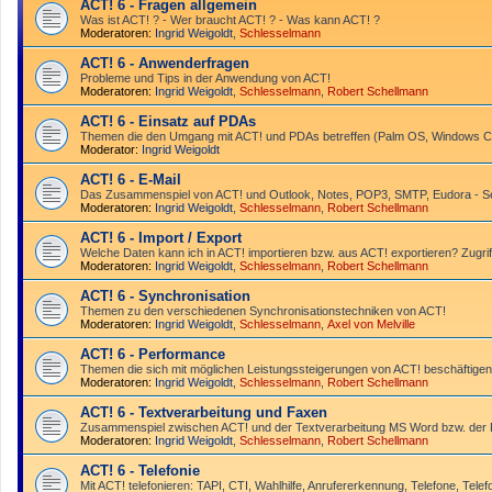
ACT! 6 - Fragen allgemein
Was ist ACT! ? - Wer braucht ACT! ? - Was kann ACT! ?
Moderatoren:
Ingrid Weigoldt
,
Schlesselmann
ACT! 6 - Anwender­fragen
Probleme und Tips in der Anwendung von ACT!
Moderatoren:
Ingrid Weigoldt
,
Schlesselmann
,
Robert Schellmann
ACT! 6 - Einsatz auf PDAs
Themen die den Umgang mit ACT! und PDAs betreffen (Palm OS, Windows CE
Moderator:
Ingrid Weigoldt
ACT! 6 - E-Mail
Das Zusammen­spiel von ACT! und Outlook, Notes, POP3, SMTP, Eudora - Ser
Moderatoren:
Ingrid Weigoldt
,
Schlesselmann
,
Robert Schellmann
ACT! 6 - Import / Export
Welche Daten kann ich in ACT! importieren bzw. aus ACT! exportieren? Zugrif
Moderatoren:
Ingrid Weigoldt
,
Schlesselmann
,
Robert Schellmann
ACT! 6 - Synchro­nisation
Themen zu den verschiedenen Synchro­nisations­­techniken von ACT!
Moderatoren:
Ingrid Weigoldt
,
Schlesselmann
,
Axel von Melville
ACT! 6 - Performance
Themen die sich mit möglichen Leistungssteigerungen von ACT! beschäftigen
Moderatoren:
Ingrid Weigoldt
,
Schlesselmann
,
Robert Schellmann
ACT! 6 - Textverarbeitung und Faxen
Zusammenspiel zwischen ACT! und der Textverarbeitung MS Word bzw. de
Moderatoren:
Ingrid Weigoldt
,
Schlesselmann
,
Robert Schellmann
ACT! 6 - Telefonie
Mit ACT! telefonieren: TAPI, CTI, Wahlhilfe, Anrufererkennung, Telefone, Telef