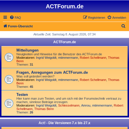
ACTForum.de
FAQ
Registrieren
Anmelden
S
Foren-Übersicht
u
Aktuelle Zeit: Samstag 8. August 2026, 07:34
c
ACTForum.de
h
Mitteilungen
e
Neuigkeiten und Hinweise für die Benutzer des ACTForum.de
Moderatoren:
Ingrid Weigoldt
,
mtimmermann
,
Robert Schellmann
,
Thomas
Benn
Themen:
31
Fragen, Anregungen zum ACTForum.de
Was soll geändert werden?
Moderatoren:
Ingrid Weigoldt
,
mtimmermann
,
Robert Schellmann
,
Thomas
Benn
Themen:
45
Testen
Hier kann man zum Testen, und um sich mit der Forumstechnik vertraut zu
machen, sinnlose Beiträge erzeugen.
Moderatoren:
Ingrid Weigoldt
,
Schlesselmann
,
Amrou
,
mtimmermann
,
Robert
Schellmann
,
Thomas Benn
Themen:
26
Act! - Die Versionen 7.x bis 27.x