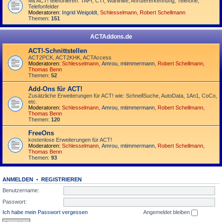
Mit ACT! telefonieren: TAPI, CTI, Wahlhilfe, Anrufererkennung, Telefone,
Telefonfelder
Moderatoren:
Ingrid Weigoldt
,
Schlesselmann
,
Robert Schellmann
Themen:
151
ACTAddons.de
ACT!-Schnittstellen
ACT2PCK, ACT2KHK, ACTAccess
Moderatoren:
Schlesselmann
,
Amrou
,
mtimmermann
,
Robert Schellmann
,
Thomas Benn
Themen:
52
Add-Ons für ACT!
Zusätzliche Erweiterungen für ACT! wie: SchnellSuche, AutoData, 1An1, CoCo,
etc.
Moderatoren:
Schlesselmann
,
Amrou
,
mtimmermann
,
Robert Schellmann
,
Thomas Benn
Themen:
120
FreeOns
kostenlose Erweiterungen für ACT!
Moderatoren:
Schlesselmann
,
Amrou
,
mtimmermann
,
Robert Schellmann
,
Thomas Benn
Themen:
93
ANMELDEN
•
REGISTRIEREN
Benutzername:
Passwort:
Ich habe mein Passwort vergessen
Angemeldet bleiben