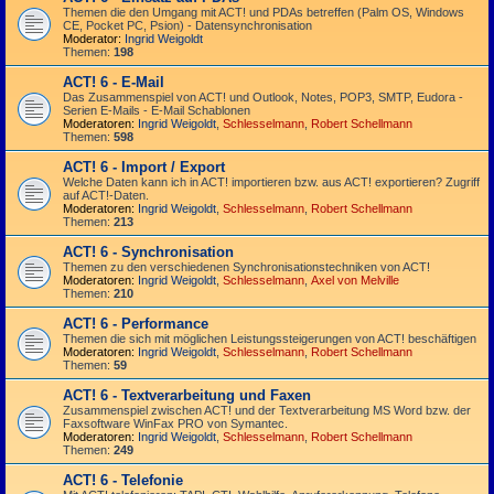
Themen die den Umgang mit ACT! und PDAs betreffen (Palm OS, Windows
CE, Pocket PC, Psion) - Datensynchronisation
Moderator:
Ingrid Weigoldt
Themen:
198
ACT! 6 - E-Mail
Das Zusammen­spiel von ACT! und Outlook, Notes, POP3, SMTP, Eudora -
Serien E-Mails - E-Mail Schablonen
Moderatoren:
Ingrid Weigoldt
,
Schlesselmann
,
Robert Schellmann
Themen:
598
ACT! 6 - Import / Export
Welche Daten kann ich in ACT! importieren bzw. aus ACT! exportieren? Zugriff
auf ACT!-Daten.
Moderatoren:
Ingrid Weigoldt
,
Schlesselmann
,
Robert Schellmann
Themen:
213
ACT! 6 - Synchro­nisation
Themen zu den verschiedenen Synchro­nisations­­techniken von ACT!
Moderatoren:
Ingrid Weigoldt
,
Schlesselmann
,
Axel von Melville
Themen:
210
ACT! 6 - Performance
Themen die sich mit möglichen Leistungssteigerungen von ACT! beschäftigen
Moderatoren:
Ingrid Weigoldt
,
Schlesselmann
,
Robert Schellmann
Themen:
59
ACT! 6 - Textverarbeitung und Faxen
Zusammenspiel zwischen ACT! und der Textverarbeitung MS Word bzw. der
Faxsoftware WinFax PRO von Symantec.
Moderatoren:
Ingrid Weigoldt
,
Schlesselmann
,
Robert Schellmann
Themen:
249
ACT! 6 - Telefonie