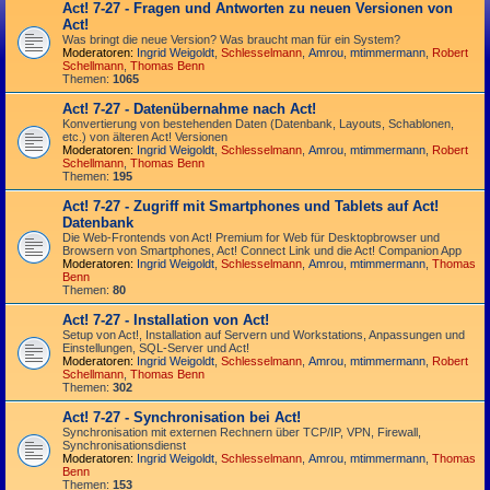
Act! 7-27 - Fragen und Antworten zu neuen Versionen von
Act!
Was bringt die neue Version? Was braucht man für ein System?
Moderatoren:
Ingrid Weigoldt
,
Schlesselmann
,
Amrou
,
mtimmermann
,
Robert
Schellmann
,
Thomas Benn
Themen:
1065
Act! 7-27 - Datenübernahme nach Act!
Konvertierung von bestehenden Daten (Datenbank, Layouts, Schablonen,
etc.) von älteren Act! Versionen
Moderatoren:
Ingrid Weigoldt
,
Schlesselmann
,
Amrou
,
mtimmermann
,
Robert
Schellmann
,
Thomas Benn
Themen:
195
Act! 7-27 - Zugriff mit Smart­phones und Tablets auf Act!
Datenbank
Die Web-Frontends von Act! Premium for Web für Desktop­browser und
Browsern von Smart­phones, Act! Connect Link und die Act! Companion App
Moderatoren:
Ingrid Weigoldt
,
Schlesselmann
,
Amrou
,
mtimmermann
,
Thomas
Benn
Themen:
80
Act! 7-27 - Installation von Act!
Setup von Act!, Installation auf Servern und Workstations, Anpassungen und
Einstellungen, SQL-Server und Act!
Moderatoren:
Ingrid Weigoldt
,
Schlesselmann
,
Amrou
,
mtimmermann
,
Robert
Schellmann
,
Thomas Benn
Themen:
302
Act! 7-27 - Synchronisation bei Act!
Synchro­nisation mit externen Rechnern über TCP/IP, VPN, Firewall,
Synchroni­sations­dienst
Moderatoren:
Ingrid Weigoldt
,
Schlesselmann
,
Amrou
,
mtimmermann
,
Thomas
Benn
Themen:
153