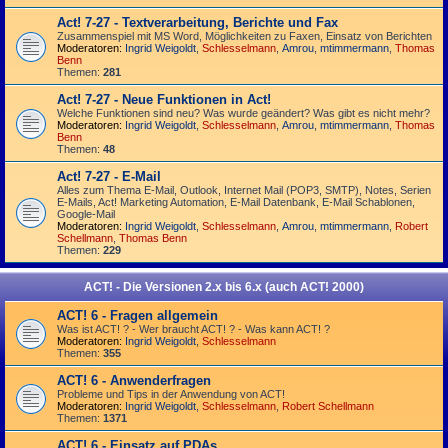
Act! 7-27 - Text­­ver­arbei­tung, Berichte und Fax
Zusammenspiel mit MS Word, Möglichkeiten zu Faxen, Einsatz von Berichten
Moderatoren:
Ingrid Weigoldt
,
Schlesselmann
,
Amrou
,
mtimmermann
,
Thomas
Benn
Themen:
281
Act! 7-27 - Neue Funktionen in Act!
Welche Funktionen sind neu? Was wurde geändert? Was gibt es nicht mehr?
Moderatoren:
Ingrid Weigoldt
,
Schlesselmann
,
Amrou
,
mtimmermann
,
Thomas
Benn
Themen:
48
Act! 7-27 - E-Mail
Alles zum Thema E-Mail, Outlook, Internet Mail (POP3, SMTP), Notes, Serien
E-Mails, Act! Marketing Automation, E-Mail Datenbank, E-Mail Schablonen,
Google-Mail
Moderatoren:
Ingrid Weigoldt
,
Schlesselmann
,
Amrou
,
mtimmermann
,
Robert
Schellmann
,
Thomas Benn
Themen:
229
ACT! - Die Versionen 2.x bis 6.x (auch ACT! 2000)
ACT! 6 - Fragen allgemein
Was ist ACT! ? - Wer braucht ACT! ? - Was kann ACT! ?
Moderatoren:
Ingrid Weigoldt
,
Schlesselmann
Themen:
355
ACT! 6 - Anwender­fragen
Probleme und Tips in der Anwendung von ACT!
Moderatoren:
Ingrid Weigoldt
,
Schlesselmann
,
Robert Schellmann
Themen:
1371
ACT! 6 - Einsatz auf PDAs