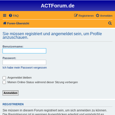
ACTForum.de
FAQ
Registrieren
Anmelden
S
Foren-Übersicht
u
Sie müssen registriert und angemeldet sein, um Profile
c
anzuschauen.
h
Benutzername:
e
Passwort:
Ich habe mein Passwort vergessen
Angemeldet bleiben
Meinen Online-Status während dieser Sitzung verbergen
REGISTRIEREN
Sie müssen in diesem Forum registriert sein, um sich anmelden zu können.
Die Registrierung ist in wenigen Augenblicken erledigt und ermöglicht es