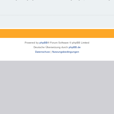
Powered by
phpBB
® Forum Software © phpBB Limited
Deutsche Übersetzung durch
phpBB.de
Datenschutz
|
Nutzungsbedingungen