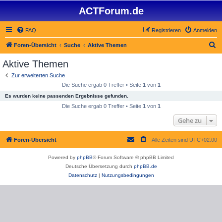
ACTForum.de
FAQ
Registrieren
Anmelden
S
Foren-Übersicht
Suche
Aktive Themen
u
Aktive Themen
c
Zur erweiterten Suche
h
Die Suche ergab 0 Treffer • Seite
1
von
1
e
Es wurden keine passenden Ergebnisse gefunden.
Die Suche ergab 0 Treffer • Seite
1
von
1
Gehe zu
Foren-Übersicht
Alle Zeiten sind
UTC+02:00
Powered by
phpBB
® Forum Software © phpBB Limited
Deutsche Übersetzung durch
phpBB.de
Datenschutz
|
Nutzungsbedingungen