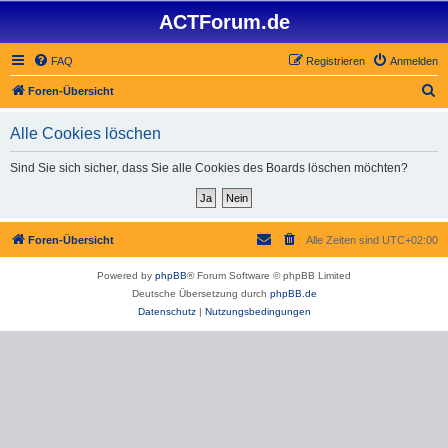
ACTForum.de
FAQ
Registrieren
Anmelden
S
Foren-Übersicht
u
Alle Cookies löschen
c
h
Sind Sie sich sicher, dass Sie alle Cookies des Boards löschen möchten?
e
Foren-Übersicht
Alle Zeiten sind
UTC+02:00
Powered by
phpBB
® Forum Software © phpBB Limited
Deutsche Übersetzung durch
phpBB.de
Datenschutz
|
Nutzungsbedingungen