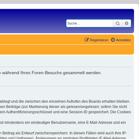
Suche
Erwe
Registrieren
Anmelden
, die während Ihres Foren-Besuchs gesammelt werden.
 ablegt und die zwischen den einzelnen Aufrufen des Boards erhalten bleiben.
nen Beiträge (zur Markierung dieser als gelesen/ungelesen; sofern Sie nicht
ein Authentifizierungsschlüssel und eine Session-ID gespeichert. Die Cookies
 sind mindestens ein eindeutiger Benutzername, eine E-Mail-Adresse und ein
 Beitrag als Entwurf zwischenspeichern. In diesen Fällen wird auch Ihre IP-
chten und Umfragen), Änderungen an zentralen Profildaten (E-Mail-Adresse,