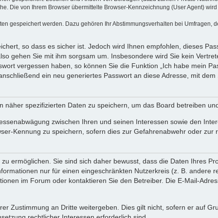
e. Die von Ihrem Browser übermittelte Browser-Kennzeichnung (User Agent) wird nu
aten gespeichert werden. Dazu gehören Ihr Abstimmungsverhalten bei Umfragen, der
chert, so dass es sicher ist. Jedoch wird Ihnen empfohlen, dieses Pas
also gehen Sie mit ihm sorgsam um. Insbesondere wird Sie kein Vertrete
asswort vergessen haben, so können Sie die Funktion „Ich habe mein P
nschließend ein neu generiertes Passwort an diese Adresse, mit dem 
n näher spezifizierten Daten zu speichern, um das Board betreiben un
eressenabwägung zwischen Ihren und seinen Interessen sowie den Inter
wser-Kennung zu speichern, sofern dies zur Gefahrenabwehr oder zur re
u ermöglichen. Sie sind sich daher bewusst, dass die Daten Ihres Profi
formationen nur für einen eingeschränkten Nutzerkreis (z. B. andere re
nen im Forum oder kontaktieren Sie den Betreiber. Die E-Mail-Adresse 
rer Zustimmung an Dritte weitergeben. Dies gilt nicht, sofern er auf G
setzung rechtlicher Interessen erforderlich sind.