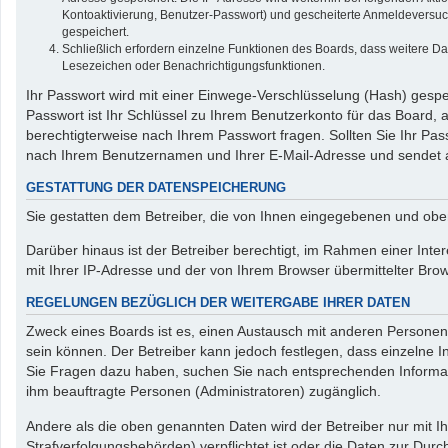
Kontoaktivierung, Benutzer-Passwort) und gescheiterte Anmeldeversuch
gespeichert.
Schließlich erfordern einzelne Funktionen des Boards, dass weitere D
Lesezeichen oder Benachrichtigungsfunktionen.
Ihr Passwort wird mit einer Einwege-Verschlüsselung (Hash) gespei
Passwort ist Ihr Schlüssel zu Ihrem Benutzerkonto für das Board, 
berechtigterweise nach Ihrem Passwort fragen. Sollten Sie Ihr P
nach Ihrem Benutzernamen und Ihrer E-Mail-Adresse und sendet a
GESTATTUNG DER DATENSPEICHERUNG
Sie gestatten dem Betreiber, die von Ihnen eingegebenen und obe
Darüber hinaus ist der Betreiber berechtigt, im Rahmen einer Int
mit Ihrer IP-Adresse und der von Ihrem Browser übermittelter Bro
REGELUNGEN BEZÜGLICH DER WEITERGABE IHRER DATEN
Zweck eines Boards ist es, einen Austausch mit anderen Personen z
sein können. Der Betreiber kann jedoch festlegen, dass einzelne In
Sie Fragen dazu haben, suchen Sie nach entsprechenden Informatio
ihm beauftragte Personen (Administratoren) zugänglich.
Andere als die oben genannten Daten wird der Betreiber nur mit Ih
Strafverfolgungsbehörden) verpflichtet ist oder die Daten zur Durch