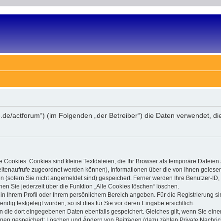
are.de/actforum“) (im Folgenden „der Betreiber“) die Daten verwendet
 Cookies. Cookies sind kleine Textdateien, die Ihr Browser als temporäre Dateien
 Seitenaufrufe zugeordnet werden können), Informationen über die von Ihnen gelese
(sofern Sie nicht angemeldet sind) gespeichert. Ferner werden Ihre Benutzer-ID, 
en Sie jederzeit über die Funktion „Alle Cookies löschen“ löschen.
, in Ihrem Profil oder Ihrem persönlichem Bereich angeben. Für die Registrierung
ig festgelegt wurden, so ist dies für Sie vor deren Eingabe ersichtlich.
n die dort eingegebenen Daten ebenfalls gespeichert. Gleiches gilt, wenn Sie einen
ionen gespeichert: Löschen und Ändern von Beiträgen (dazu zählen Private Nachri