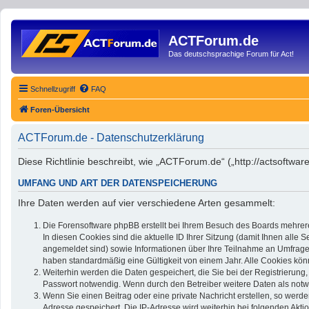
ACTForum.de
Das deutschsprachige Forum für Act!
Schnellzugriff
FAQ
Foren-Übersicht
ACTForum.de - Datenschutzerklärung
Diese Richtlinie beschreibt, wie „ACTForum.de“ („http://actsoftw
UMFANG UND ART DER DATENSPEICHERUNG
Ihre Daten werden auf vier verschiedene Arten gesammelt:
Die Forensoftware phpBB erstellt bei Ihrem Besuch des Boards mehrere
In diesen Cookies sind die aktuelle ID Ihrer Sitzung (damit Ihnen alle
angemeldet sind) sowie Informationen über Ihre Teilnahme an Umfragen 
haben standardmäßig eine Gültigkeit von einem Jahr. Alle Cookies könn
Weiterhin werden die Daten gespeichert, die Sie bei der Registrierung
Passwort notwendig. Wenn durch den Betreiber weitere Daten als notwend
Wenn Sie einen Beitrag oder eine private Nachricht erstellen, so werde
Adresse gespeichert. Die IP-Adresse wird weiterhin bei folgenden Akt