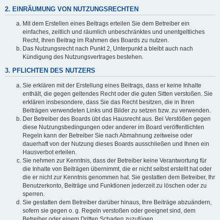
2. EINRÄUMUNG VON NUTZUNGSRECHTEN
Mit dem Erstellen eines Beitrags erteilen Sie dem Betreiber ein
einfaches, zeitlich und räumlich unbeschränktes und unentgeltliches
Recht, Ihren Beitrag im Rahmen des Boards zu nutzen.
Das Nutzungsrecht nach Punkt 2, Unterpunkt a bleibt auch nach
Kündigung des Nutzungsvertrages bestehen.
3. PFLICHTEN DES NUTZERS
Sie erklären mit der Erstellung eines Beitrags, dass er keine Inhalte
enthält, die gegen geltendes Recht oder die guten Sitten verstoßen. Sie
erklären insbesondere, dass Sie das Recht besitzen, die in Ihren
Beiträgen verwendeten Links und Bilder zu setzen bzw. zu verwenden.
Der Betreiber des Boards übt das Hausrecht aus. Bei Verstößen gegen
diese Nutzungsbedingungen oder anderer im Board veröffentlichten
Regeln kann der Betreiber Sie nach Abmahnung zeitweise oder
dauerhaft von der Nutzung dieses Boards ausschließen und Ihnen ein
Hausverbot erteilen.
Sie nehmen zur Kenntnis, dass der Betreiber keine Verantwortung für
die Inhalte von Beiträgen übernimmt, die er nicht selbst erstellt hat oder
die er nicht zur Kenntnis genommen hat. Sie gestatten dem Betreiber, Ihr
Benutzerkonto, Beiträge und Funktionen jederzeit zu löschen oder zu
sperren.
Sie gestatten dem Betreiber darüber hinaus, Ihre Beiträge abzuändern,
sofern sie gegen o. g. Regeln verstoßen oder geeignet sind, dem
Betreiber oder einem Dritten Schaden zuzufügen.