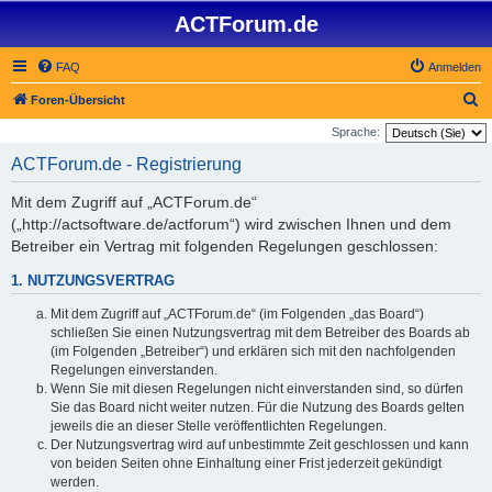
ACTForum.de
FAQ
Anmelden
S
Foren-Übersicht
u
Sprache:
c
ACTForum.de - Registrierung
h
Mit dem Zugriff auf „ACTForum.de“
e
(„http://actsoftware.de/actforum“) wird zwischen Ihnen und dem
Betreiber ein Vertrag mit folgenden Regelungen geschlossen:
1. NUTZUNGSVERTRAG
Mit dem Zugriff auf „ACTForum.de“ (im Folgenden „das Board“)
schließen Sie einen Nutzungsvertrag mit dem Betreiber des Boards ab
(im Folgenden „Betreiber“) und erklären sich mit den nachfolgenden
Regelungen einverstanden.
Wenn Sie mit diesen Regelungen nicht einverstanden sind, so dürfen
Sie das Board nicht weiter nutzen. Für die Nutzung des Boards gelten
jeweils die an dieser Stelle veröffentlichten Regelungen.
Der Nutzungsvertrag wird auf unbestimmte Zeit geschlossen und kann
von beiden Seiten ohne Einhaltung einer Frist jederzeit gekündigt
werden.