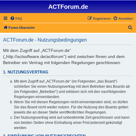
ACTForum.de
FAQ
Registrieren
Anmelden
S
Foren-Übersicht
u
ACTForum.de - Nutzungsbedingungen
c
h
Mit dem Zugriff auf „ACTForum.de“
(„http://actsoftware.de/actforum“) wird zwischen Ihnen und dem
e
Betreiber ein Vertrag mit folgenden Regelungen geschlossen:
1. NUTZUNGSVERTRAG
Mit dem Zugriff auf „ACTForum.de“ (im Folgenden „das Board“)
schließen Sie einen Nutzungsvertrag mit dem Betreiber des Boards ab
(im Folgenden „Betreiber“) und erklären sich mit den nachfolgenden
Regelungen einverstanden.
Wenn Sie mit diesen Regelungen nicht einverstanden sind, so dürfen
Sie das Board nicht weiter nutzen. Für die Nutzung des Boards gelten
jeweils die an dieser Stelle veröffentlichten Regelungen.
Der Nutzungsvertrag wird auf unbestimmte Zeit geschlossen und kann
von beiden Seiten ohne Einhaltung einer Frist jederzeit gekündigt
werden.