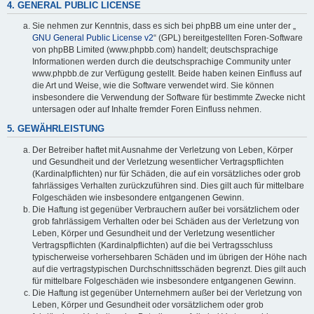
4. GENERAL PUBLIC LICENSE
Sie nehmen zur Kenntnis, dass es sich bei phpBB um eine unter der „
GNU General Public License v2
“ (GPL) bereitgestellten Foren-Software
von phpBB Limited (www.phpbb.com) handelt; deutschsprachige
Informationen werden durch die deutschsprachige Community unter
www.phpbb.de zur Verfügung gestellt. Beide haben keinen Einfluss auf
die Art und Weise, wie die Software verwendet wird. Sie können
insbesondere die Verwendung der Software für bestimmte Zwecke nicht
untersagen oder auf Inhalte fremder Foren Einfluss nehmen.
5. GEWÄHRLEISTUNG
Der Betreiber haftet mit Ausnahme der Verletzung von Leben, Körper
und Gesundheit und der Verletzung wesentlicher Vertragspflichten
(Kardinalpflichten) nur für Schäden, die auf ein vorsätzliches oder grob
fahrlässiges Verhalten zurückzuführen sind. Dies gilt auch für mittelbare
Folgeschäden wie insbesondere entgangenen Gewinn.
Die Haftung ist gegenüber Verbrauchern außer bei vorsätzlichem oder
grob fahrlässigem Verhalten oder bei Schäden aus der Verletzung von
Leben, Körper und Gesundheit und der Verletzung wesentlicher
Vertragspflichten (Kardinalpflichten) auf die bei Vertragsschluss
typischerweise vorhersehbaren Schäden und im übrigen der Höhe nach
auf die vertragstypischen Durchschnittsschäden begrenzt. Dies gilt auch
für mittelbare Folgeschäden wie insbesondere entgangenen Gewinn.
Die Haftung ist gegenüber Unternehmern außer bei der Verletzung von
Leben, Körper und Gesundheit oder vorsätzlichem oder grob