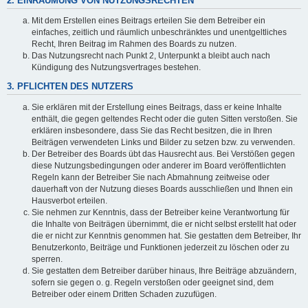
2. EINRÄUMUNG VON NUTZUNGSRECHTEN
Mit dem Erstellen eines Beitrags erteilen Sie dem Betreiber ein
einfaches, zeitlich und räumlich unbeschränktes und unentgeltliches
Recht, Ihren Beitrag im Rahmen des Boards zu nutzen.
Das Nutzungsrecht nach Punkt 2, Unterpunkt a bleibt auch nach
Kündigung des Nutzungsvertrages bestehen.
3. PFLICHTEN DES NUTZERS
Sie erklären mit der Erstellung eines Beitrags, dass er keine Inhalte
enthält, die gegen geltendes Recht oder die guten Sitten verstoßen. Sie
erklären insbesondere, dass Sie das Recht besitzen, die in Ihren
Beiträgen verwendeten Links und Bilder zu setzen bzw. zu verwenden.
Der Betreiber des Boards übt das Hausrecht aus. Bei Verstößen gegen
diese Nutzungsbedingungen oder anderer im Board veröffentlichten
Regeln kann der Betreiber Sie nach Abmahnung zeitweise oder
dauerhaft von der Nutzung dieses Boards ausschließen und Ihnen ein
Hausverbot erteilen.
Sie nehmen zur Kenntnis, dass der Betreiber keine Verantwortung für
die Inhalte von Beiträgen übernimmt, die er nicht selbst erstellt hat oder
die er nicht zur Kenntnis genommen hat. Sie gestatten dem Betreiber, Ihr
Benutzerkonto, Beiträge und Funktionen jederzeit zu löschen oder zu
sperren.
Sie gestatten dem Betreiber darüber hinaus, Ihre Beiträge abzuändern,
sofern sie gegen o. g. Regeln verstoßen oder geeignet sind, dem
Betreiber oder einem Dritten Schaden zuzufügen.