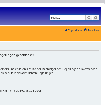
Suche
Erwe
Registrieren
Anmelden
 Regelungen geschlossen:
reiber“) und erklären sich mit den nachfolgenden Regelungen einverstanden.
dieser Stelle veröffentlichten Regelungen.
g im Rahmen des Boards zu nutzen.