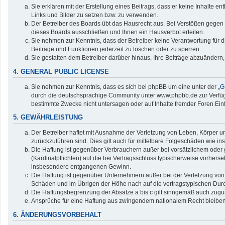
Sie erklären mit der Erstellung eines Beitrags, dass er keine Inhalte e
Links und Bilder zu setzen bzw. zu verwenden.
Der Betreiber des Boards übt das Hausrecht aus. Bei Verstößen gegen
dieses Boards ausschließen und Ihnen ein Hausverbot erteilen.
Sie nehmen zur Kenntnis, dass der Betreiber keine Verantwortung für die
Beiträge und Funktionen jederzeit zu löschen oder zu sperren.
Sie gestatten dem Betreiber darüber hinaus, Ihre Beiträge abzuändern,
4. GENERAL PUBLIC LICENSE
Sie nehmen zur Kenntnis, dass es sich bei phpBB um eine unter der „
G
durch die deutschsprachige Community unter www.phpbb.de zur Verfügun
bestimmte Zwecke nicht untersagen oder auf Inhalte fremder Foren Ei
5. GEWÄHRLEISTUNG
Der Betreiber haftet mit Ausnahme der Verletzung von Leben, Körper und
zurückzuführen sind. Dies gilt auch für mittelbare Folgeschäden wie
Die Haftung ist gegenüber Verbrauchern außer bei vorsätzlichem oder 
(Kardinalpflichten) auf die bei Vertragsschluss typischerweise vorher
insbesondere entgangenen Gewinn.
Die Haftung ist gegenüber Unternehmern außer bei der Verletzung von 
Schäden und im Übrigen der Höhe nach auf die vertragstypischen Durc
Die Haftungsbegrenzung der Absätze a bis c gilt sinngemäß auch zuguns
Ansprüche für eine Haftung aus zwingendem nationalem Recht bleiben
6. ÄNDERUNGSVORBEHALT