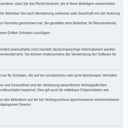
sbesondere, dass Sie das Recht besitzen, die in Ihren Beiträgen verwendeten
der Betreiber Sie nach Abmahnung zeitweise oder dauerhaft von der Nutzung
t zur Kenntnis genommen hat. Sie gestatten dem Betreiber, Ihr Benutzerkonto,
einem Dritten Schaden zuzufügen.
 Limited (www.phpbb.com) handelt; deutschsprachige Informationen werden
 verwendet wird. Sie können insbesondere die Verwendung der Software für
nur für Schäden, die auf ein vorsätzliches oder grob fahrlässiges Verhalten
er und Gesundheit und der Verletzung wesentlicher Vertragspflichten
nittsschäden begrenzt. Dies gilt auch für mittelbare Folgeschäden wie
n des Betreibers auf die bei Vertragsschluss typischerweise vorhersehbaren
 entgangenen Gewinn.