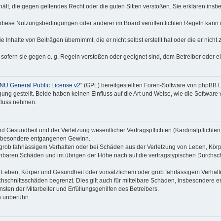
nthält, die gegen geltendes Recht oder die guten Sitten verstoßen. Sie erklären in
 diese Nutzungsbedingungen oder anderer im Board veröffentlichten Regeln kann 
 Inhalte von Beiträgen übernimmt, die er nicht selbst erstellt hat oder die er nich
 sofern sie gegen o. g. Regeln verstoßen oder geeignet sind, dem Betreiber oder 
NU General Public License v2
“ (GPL) bereitgestellten Foren-Software von phpBB
g gestellt. Beide haben keinen Einfluss auf die Art und Weise, wie die Software
nfluss nehmen.
 Gesundheit und der Verletzung wesentlicher Vertragspflichten (Kardinalpflichten) 
 insbesondere entgangenen Gewinn.
grob fahrlässigem Verhalten oder bei Schäden aus der Verletzung von Leben, Körp
sehbaren Schäden und im übrigen der Höhe nach auf die vertragstypischen Durchsch
Leben, Körper und Gesundheit oder vorsätzlichem oder grob fahrlässigem Verhalte
hschnittsschäden begrenzt. Dies gilt auch für mittelbare Schäden, insbesondere
ten der Mitarbeiter und Erfüllungsgehilfen des Betreibers.
 unberührt.