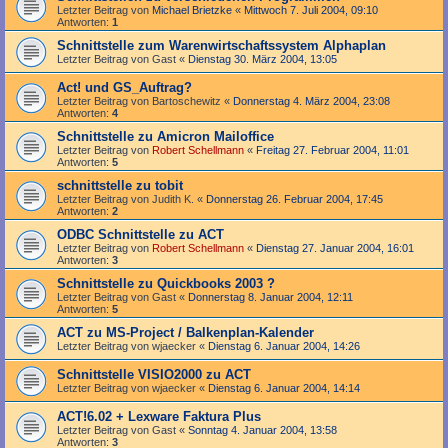
Letzter Beitrag von
Michael Brietzke
«
Mittwoch 7. Juli 2004, 09:10
Antworten:
1
Schnittstelle zum Warenwirtschaftssystem Alphaplan
Letzter Beitrag von
Gast
«
Dienstag 30. März 2004, 13:05
Act! und GS_Auftrag?
Letzter Beitrag von
Bartoschewitz
«
Donnerstag 4. März 2004, 23:08
Antworten:
4
Schnittstelle zu Amicron Mailoffice
Letzter Beitrag von
Robert Schellmann
«
Freitag 27. Februar 2004, 11:01
Antworten:
5
schnittstelle zu tobit
Letzter Beitrag von
Judith K.
«
Donnerstag 26. Februar 2004, 17:45
Antworten:
2
ODBC Schnittstelle zu ACT
Letzter Beitrag von
Robert Schellmann
«
Dienstag 27. Januar 2004, 16:01
Antworten:
3
Schnittstelle zu Quickbooks 2003 ?
Letzter Beitrag von
Gast
«
Donnerstag 8. Januar 2004, 12:11
Antworten:
5
ACT zu MS-Project / Balkenplan-Kalender
Letzter Beitrag von
wjaecker
«
Dienstag 6. Januar 2004, 14:26
Schnittstelle VISIO2000 zu ACT
Letzter Beitrag von
wjaecker
«
Dienstag 6. Januar 2004, 14:14
ACT!6.02 + Lexware Faktura Plus
Letzter Beitrag von
Gast
«
Sonntag 4. Januar 2004, 13:58
Antworten:
3