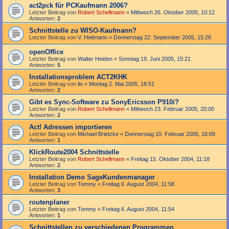
act2pck für PCKaufmann 2006?
Letzter Beitrag von
Robert Schellmann
«
Mittwoch 26. Oktober 2005, 10:12
Antworten:
2
Schnittstelle zu WISO-Kaufmann?
Letzter Beitrag von
V. Heitmann
«
Donnerstag 22. September 2005, 15:28
openOffice
Letzter Beitrag von
Walter Heiden
«
Sonntag 19. Juni 2005, 15:21
Antworten:
5
Installationsproblem ACT2KHK
Letzter Beitrag von
lio
«
Montag 2. Mai 2005, 18:51
Antworten:
2
Gibt es Sync-Software zu SonyEricsson P910i?
Letzter Beitrag von
Robert Schellmann
«
Mittwoch 23. Februar 2005, 20:00
Antworten:
2
Act! Adressen importieren
Letzter Beitrag von
Michael Brietzke
«
Donnerstag 10. Februar 2005, 16:09
Antworten:
1
KlickRoute2004 Schnittstelle
Letzter Beitrag von
Robert Schellmann
«
Freitag 15. Oktober 2004, 11:18
Antworten:
2
Installation Demo SageKundenmanager
Letzter Beitrag von
Tommy
«
Freitag 6. August 2004, 11:58
Antworten:
3
routenplaner
Letzter Beitrag von
Tommy
«
Freitag 6. August 2004, 11:54
Antworten:
1
Schnittstellen zu verschiedenen Programmen