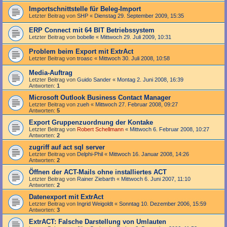
Importschnittstelle für Beleg-Import
Letzter Beitrag von
SHP
«
Dienstag 29. September 2009, 15:35
ERP Connect mit 64 BIT Betriebssystem
Letzter Beitrag von
bobelle
«
Mittwoch 29. Juli 2009, 10:31
Problem beim Export mit ExtrAct
Letzter Beitrag von
troasc
«
Mittwoch 30. Juli 2008, 10:58
Media-Auftrag
Letzter Beitrag von
Guido Sander
«
Montag 2. Juni 2008, 16:39
Antworten:
1
Microsoft Outlook Business Contact Manager
Letzter Beitrag von
zueh
«
Mittwoch 27. Februar 2008, 09:27
Antworten:
5
Export Gruppenzuordnung der Kontake
Letzter Beitrag von
Robert Schellmann
«
Mittwoch 6. Februar 2008, 10:27
Antworten:
2
zugriff auf act sql server
Letzter Beitrag von
Delphi-Phil
«
Mittwoch 16. Januar 2008, 14:26
Antworten:
2
Öffnen der ACT-Mails ohne installiertes ACT
Letzter Beitrag von
Rainer Ziebarth
«
Mittwoch 6. Juni 2007, 11:10
Antworten:
2
Datenexport mit ExtrAct
Letzter Beitrag von
Ingrid Weigoldt
«
Sonntag 10. Dezember 2006, 15:59
Antworten:
3
ExtrACT: Falsche Darstellung von Umlauten