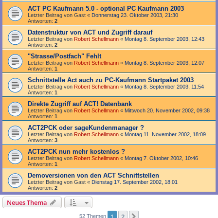
ACT PC Kaufmann 5.0 - optional PC Kaufmann 2003
Letzter Beitrag von
Gast
«
Donnerstag 23. Oktober 2003, 21:30
Antworten:
2
Datenstruktur von ACT und Zugriff darauf
Letzter Beitrag von
Robert Schellmann
«
Montag 8. September 2003, 12:43
Antworten:
2
"Strasse/Postfach" Fehlt
Letzter Beitrag von
Robert Schellmann
«
Montag 8. September 2003, 12:07
Antworten:
1
Schnittstelle Act auch zu PC-Kaufmann Startpaket 2003
Letzter Beitrag von
Robert Schellmann
«
Montag 8. September 2003, 11:54
Antworten:
1
Direkte Zugriff auf ACT! Datenbank
Letzter Beitrag von
Robert Schellmann
«
Mittwoch 20. November 2002, 09:38
Antworten:
1
ACT2PCK oder sageKundenmanager ?
Letzter Beitrag von
Robert Schellmann
«
Montag 11. November 2002, 18:09
Antworten:
3
ACT2PCK nun mehr kostenlos ?
Letzter Beitrag von
Robert Schellmann
«
Montag 7. Oktober 2002, 10:46
Antworten:
1
Demoversionen von den ACT Schnittstellen
Letzter Beitrag von
Gast
«
Dienstag 17. September 2002, 18:01
Antworten:
2
Neues Thema
1
2
Nächste
52 Themen