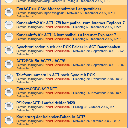
Letzter Beitrag von
Jörg Gerhard
«
Freitag 8. Dezember 2006, 11:52
ExtrACT >> CSV: Abgeschnittene Langtextfelder
Letzter Beitrag von
Ingrid Weigoldt
«
Mittwoch 6. Dezember 2006, 15:41
Antworten:
4
KundenInfo2 für ACT! 7/8 kompatibel zum Internet Explorer 7
Letzter Beitrag von
Robert Schellmann
«
Dienstag 5. Dezember 2006, 14:24
KundenInfo für ACT! 6 kompatibel zu Internet Explorer 7
Letzter Beitrag von
Robert Schellmann
«
Dienstag 5. Dezember 2006, 13:48
Synchronisation auch der PCK Felder in ACT Datenbanken
Letzter Beitrag von
Robert Schellmann
«
Mittwoch 20. September 2006, 10:52
Antworten:
1
ACT2PCK für ACT!7 / ACT!8
Letzter Beitrag von
Robert Schellmann
«
Mittwoch 20. September 2006, 10:46
Antworten:
1
Telefonnummern in ACT nach Sync mit PCK
Letzter Beitrag von
Robert Schellmann
«
Dienstag 20. Dezember 2005, 10:08
Antworten:
1
Extract-ODBC-ASP.NET
Letzter Beitrag von
Robert Schellmann
«
Dienstag 15. November 2005, 10:42
Antworten:
1
PSKsyncACT: Laufzeitfehler 3420
Letzter Beitrag von
Robert Schellmann
«
Freitag 28. Oktober 2005, 10:13
Antworten:
3
Kodierung der Kalender-Faben in ACT!
Letzter Beitrag von
Robert Schellmann
«
Mittwoch 26. Oktober 2005, 10:22
Antworten:
1