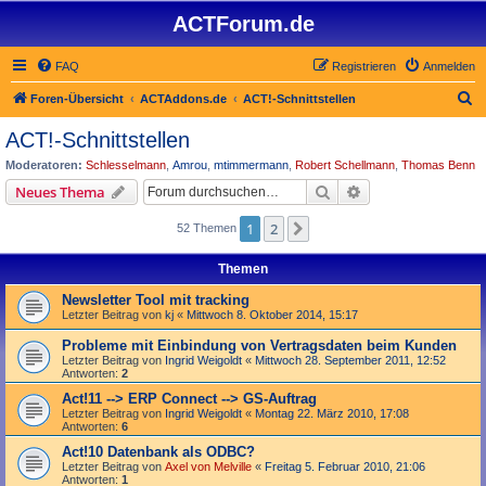
ACTForum.de
FAQ
Registrieren
Anmelden
S
Foren-Übersicht
ACTAddons.de
ACT!-Schnittstellen
u
ACT!-Schnittstellen
c
Moderatoren:
Schlesselmann
,
Amrou
,
mtimmermann
,
Robert Schellmann
,
Thomas Benn
h
Suche
Erweiterte Suche
Neues Thema
e
1
2
Nächste
52 Themen
Themen
Newsletter Tool mit tracking
Letzter Beitrag von
kj
«
Mittwoch 8. Oktober 2014, 15:17
Probleme mit Einbindung von Vertragsdaten beim Kunden
Letzter Beitrag von
Ingrid Weigoldt
«
Mittwoch 28. September 2011, 12:52
Antworten:
2
Act!11 --> ERP Connect --> GS-Auftrag
Letzter Beitrag von
Ingrid Weigoldt
«
Montag 22. März 2010, 17:08
Antworten:
6
Act!10 Datenbank als ODBC?
Letzter Beitrag von
Axel von Melville
«
Freitag 5. Februar 2010, 21:06
Antworten:
1