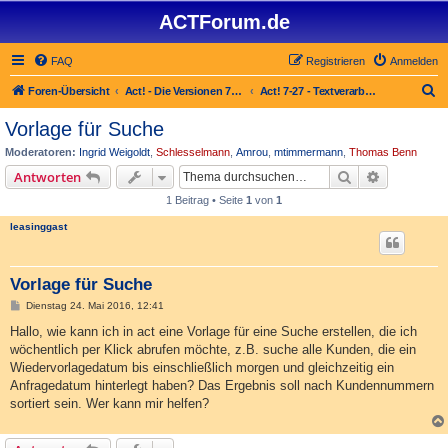
ACTForum.de
FAQ
Registrieren
Anmelden
S
Foren-Übersicht
Act! - Die Versionen 7.x bis 27.x
Act! 7-27 - Text­­ver­arbei­tung, Berichte und Fax
u
Vorlage für Suche
c
Moderatoren:
Ingrid Weigoldt
,
Schlesselmann
,
Amrou
,
mtimmermann
,
Thomas Benn
h
Suche
Erweiterte
Antworten
e
1 Beitrag • Seite
1
von
1
leasinggast
Vorlage für Suche
B
Dienstag 24. Mai 2016, 12:41
e
i
Hallo, wie kann ich in act eine Vorlage für eine Suche erstellen, die ich
t
wöchentlich per Klick abrufen möchte, z.B. suche alle Kunden, die ein
r
a
Wiedervorlagedatum bis einschließlich morgen und gleichzeitig ein
g
Anfragedatum hinterlegt haben? Das Ergebnis soll nach Kundennummern
sortiert sein. Wer kann mir helfen?