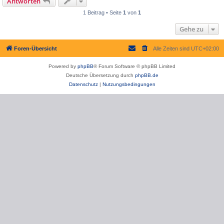
Antworten
1 Beitrag • Seite
1
von
1
Gehe zu
Foren-Übersicht
Alle Zeiten sind
UTC+02:00
Powered by
phpBB
® Forum Software © phpBB Limited
Deutsche Übersetzung durch
phpBB.de
Datenschutz
|
Nutzungsbedingungen