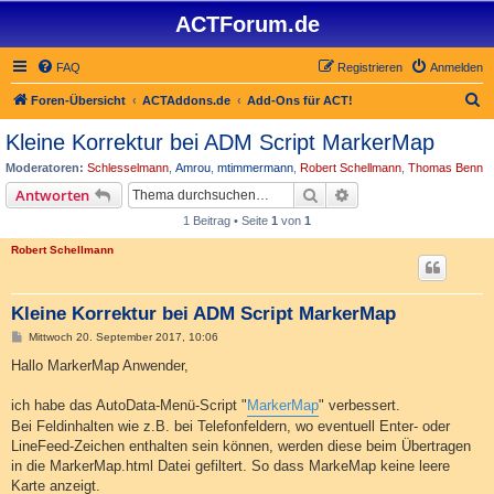
ACTForum.de
FAQ
Registrieren
Anmelden
S
Foren-Übersicht
ACTAddons.de
Add-Ons für ACT!
u
Kleine Korrektur bei ADM Script MarkerMap
c
Moderatoren:
Schlesselmann
,
Amrou
,
mtimmermann
,
Robert Schellmann
,
Thomas Benn
h
Suche
Erweiterte Suche
Antworten
e
1 Beitrag • Seite
1
von
1
Robert Schellmann
Kleine Korrektur bei ADM Script MarkerMap
B
Mittwoch 20. September 2017, 10:06
e
i
Hallo MarkerMap Anwender,
t
r
a
ich habe das AutoData-Menü-Script "
MarkerMap
" verbessert.
g
Bei Feldinhalten wie z.B. bei Telefonfeldern, wo eventuell Enter- oder
LineFeed-Zeichen enthalten sein können, werden diese beim Übertragen
in die MarkerMap.html Datei gefiltert. So dass MarkeMap keine leere
Karte anzeigt.