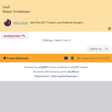
Gruß
Robert Schellmann
MSControl4
- wird Ihre ACT!-Daten zum Rotieren bringen...
Antworten
1 Beitrag • Seite
1
von
1
Gehe zu
Foren-Übersicht
Alle Zeiten sind
UTC+02:00
Powered by
phpBB
® Forum Software © phpBB Limited
Deutsche Übersetzung durch
phpBB.de
Datenschutz
|
Nutzungsbedingungen