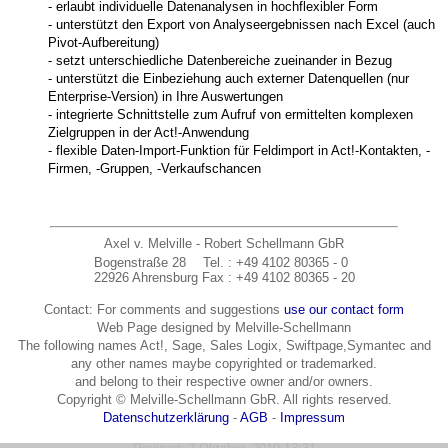
- erlaubt individuelle Datenanalysen in hochflexibler Form
- unterstützt den Export von Analyse­ergebnissen nach Excel (auch
Pivot-Aufbereitung)
- setzt unterschiedliche Daten­bereiche zueinander in Bezug
- unterstützt die Einbeziehung auch externer Daten­quellen (nur
Enterprise-Version) in Ihre Auswertungen
- integrierte Schnittstelle zum Aufruf von ermittelten komplexen
Zielgruppen in der Act!-Anwendung
- flexible Daten-Import-Funktion für Feldimport in Act!-Kontakten, -
Firmen, -Gruppen, -Verkaufschancen
Axel v. Melville - Robert Schellmann GbR
Bogenstraße 28
Tel.
: +49 4102 80365 - 0
22926 Ahrensburg
Fax
: +49 4102 80365 - 20
Contact: For comments and suggestions
use our contact form
Web Page designed by Melville-Schellmann
The following names Act!, Sage, Sales Logix, Swiftpage,Symantec and
any other names maybe copyrighted or trademarked.
and belong to their respective owner and/or owners.
Copyright © Melville-Schellmann GbR. All rights reserved.
Datenschutzerklärung
-
AGB
-
Impressum