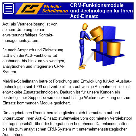
CRM-Funktions­module
und -technologien für Ihren
Act!-Einsatz
Act! als Vertriebs­lösung ist von
seinem Ursprung her ein
erweiterungs­fähiges Kontakt­
management­system.
Je nach Anspruch und Ziel­setzung
läßt sich die Act!-Funktionalität
ausbauen, bis hin zum vollwertigen,
analytischen und integrierten CRM-
System
Melville-Schellmann betreibt Forschung und Entwicklung für Act!-Ausbau­
technologien seit 1999 und vertreibt - bis auf wenige Ausnahmen - selbst
entwickelte Zusatz­technologien. Dadurch ist für unsere Kunden ein
bestmöglicher Support sowie eine nachhaltige Weiter­entwicklung der zum
Einsatz kommenden Module gesichert.
Die angebotenen Produkt­bereiche gliedern sich thematisch auf und
unterstützen Ihren Act!-Einsatz stufenweise vom optimierten Vertriebstool
im Tages­geschäft über die Integration in bestehende Daten­landschaften
bis hin zum analytischen CRM-System mit unternehmens­strategischer
Ausrichtung.