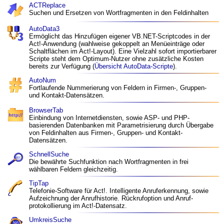
ACTReplace
Suchen und Ersetzen von Wort­fragmenten in den Feldinhalten
AutoData3
Ermöglicht das Hinzufügen eigener VB.NET-Scriptcodes in der
Act!-Anwendung (wahlweise gekoppelt an Menü­einträge oder
Schalt­flächen im Act!-Layout). Eine Vielzahl sofort importierbarer
Scripte steht dem Optimum-Nutzer ohne zusätzliche Kosten
bereits zur Verfügung (
Übersicht AutoData-Scripte
).
AutoNum
Fort­laufende Nummerierung von Feldern in Firmen-, Gruppen-
und Kontakt-Datensätzen.
BrowserTab
Einbindung von Internet­diensten, sowie ASP- und PHP-
basierenden Datenbanken mit Parametrisierung durch Übergabe
von Feld­inhalten aus Firmen-, Gruppen- und Kontakt-
Datensätzen.
SchnellSuche
Die bewährte Such­funktion nach Wort­fragmenten in frei
wählbaren Feldern gleichzeitig.
TipTap
Telefonie-Software für Act!. Intelligente Anruf­erkennung, sowie
Aufzeichnung der Anruf­historie. Rückrufoption und Anruf­
protokollierung im Act!-Datensatz.
UmkreisSuche