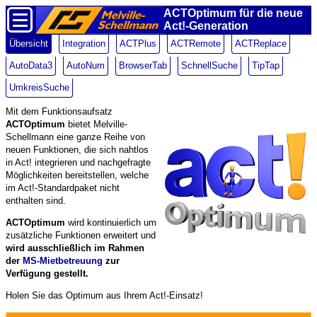
ACTOptimum für die neue
Act!-Generation
Übersicht
Integration
ACTPlus
ACTRemote
ACTReplace
AutoData3
AutoNum
BrowserTab
SchnellSuche
TipTap
UmkreisSuche
Mit dem Funktions­aufsatz
ACTOptimum
bietet Melville-
Schellmann eine ganze Reihe von
neuen Funktionen, die sich nahtlos
in Act! integrieren und nachgefragte
Möglichkeiten bereitstellen, welche
im Act!-Standardpaket nicht
enthalten sind.
ACTOptimum
wird kontinuierlich um
zusätzliche Funktionen erweitert und
wird ausschließlich im Rahmen
der
MS-Mietbetreuung
zur
Verfügung gestellt.
Holen Sie das Optimum aus Ihrem Act!-Einsatz!