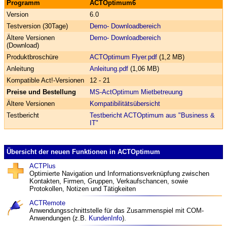
Programm
ACTOptimum6
Version
6.0
Testversion (30Tage)
Demo- Download­bereich
Ältere Versionen
Demo- Download­bereich
(Download)
Produkt­broschüre
ACTOptimum Flyer.pdf
(1,2 MB)
Anleitung
Anleitung.pdf
(1,06 MB)
Kompatible Act!-Versionen
12 - 21
Preise und Bestellung
MS-ActOptimum Miet­betreuung
Ältere Versionen
Kompatibilitäts­übersicht
Testbericht
Testbericht ACTOptimum aus "Business &
IT"
Übersicht der neuen Funktionen in ACTOptimum
ACTPlus
Optimierte Navigation und Informations­verknüpfung zwischen
Kontakten, Firmen, Gruppen, Verkaufs­chancen, sowie
Protokollen, Notizen und Tätigkeiten
ACTRemote
Anwendungs­schnittstelle für das Zusammen­spiel mit COM-
Anwendungen (z.B.
KundenInfo
).